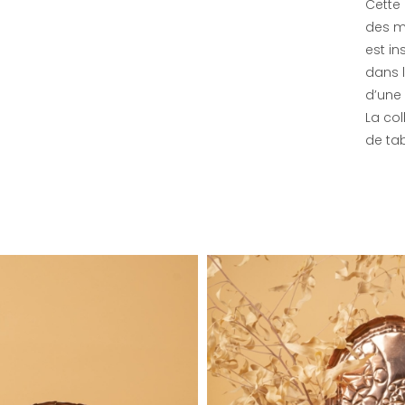
Cette 
des ma
est i
dans 
d’une
La col
de ta