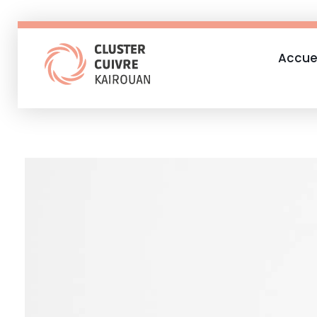
Accue
Cluster Cuivre Kairouan
Resilience through creativity